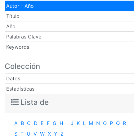
Autor - Año
Título
Año
Palabras Clave
Keywords
Colección
Datos
Estadísticas
Lista de
A
B
C
D
E
F
G
H
I
J
K
L
M
N
O
P
Q
R
S
T
U
V
W
X
Y
Z