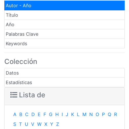
Autor - Año
Título
Año
Palabras Clave
Keywords
Colección
Datos
Estadísticas
Lista de
A
B
C
D
E
F
G
H
I
J
K
L
M
N
O
P
Q
R
S
T
U
V
W
X
Y
Z