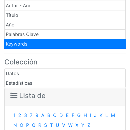
Autor - Año
Título
Año
Palabras Clave
Keywords
Colección
Datos
Estadísticas
Lista de
1
2
3
7
9
A
B
C
D
E
F
G
H
I
J
K
L
M
N
O
P
Q
R
S
T
U
V
W
X
Y
Z