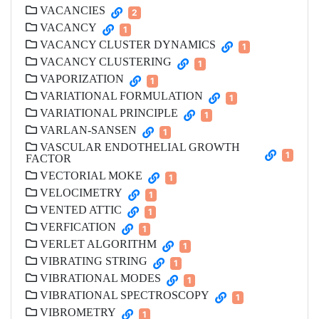
VACANCIES
2
VACANCY
1
VACANCY CLUSTER DYNAMICS
1
VACANCY CLUSTERING
1
VAPORIZATION
1
VARIATIONAL FORMULATION
1
VARIATIONAL PRINCIPLE
1
VARLAN-SANSEN
1
VASCULAR ENDOTHELIAL GROWTH
1
FACTOR
VECTORIAL MOKE
1
VELOCIMETRY
1
VENTED ATTIC
1
VERFICATION
1
VERLET ALGORITHM
1
VIBRATING STRING
1
VIBRATIONAL MODES
1
VIBRATIONAL SPECTROSCOPY
1
VIBROMETRY
1