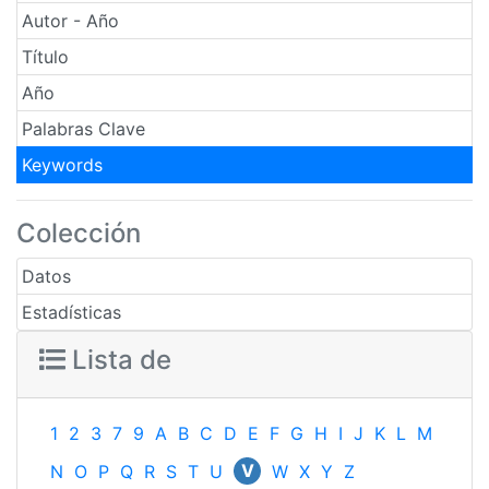
Autor - Año
Título
Año
Palabras Clave
Keywords
Colección
Datos
Estadísticas
Lista de
1
2
3
7
9
A
B
C
D
E
F
G
H
I
J
K
L
M
V
N
O
P
Q
R
S
T
U
W
X
Y
Z