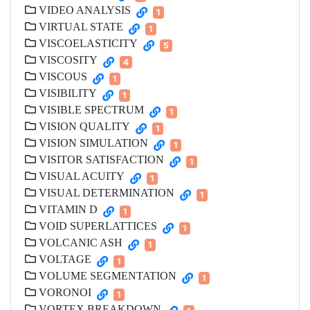
VIDEO ANALYSIS
1
VIRTUAL STATE
1
VISCOELASTICITY
5
VISCOSITY
4
VISCOUS
1
VISIBILITY
1
VISIBLE SPECTRUM
1
VISION QUALITY
1
VISION SIMULATION
1
VISITOR SATISFACTION
1
VISUAL ACUITY
1
VISUAL DETERMINATION
1
VITAMIN D
1
VOID SUPERLATTICES
1
VOLCANIC ASH
1
VOLTAGE
1
VOLUME SEGMENTATION
1
VORONOI
1
VORTEX BREAKDOWN