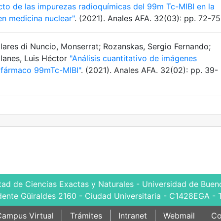
cto de las impurezas radioquímicas del 99m Tc-MIBI en la
en medicina nuclear"
. (2021). Anales AFA. 32(03): pp. 72-75
llares di Nuncio, Monserrat; Rozanskas, Sergio Fernando;
Illanes, Luis Héctor
"Análisis cuantitativo de imágenes
iofármaco 99mTc-MIBI"
. (2021). Anales AFA. 32(02): pp. 39-
tad de Ciencias Exactas y Naturales - Universidad de Bueno
dente Güiraldes 2160 - Ciudad Universitaria - C1428EGA - 
ampus Virtual
Trámites
Intranet
Webmail
Co