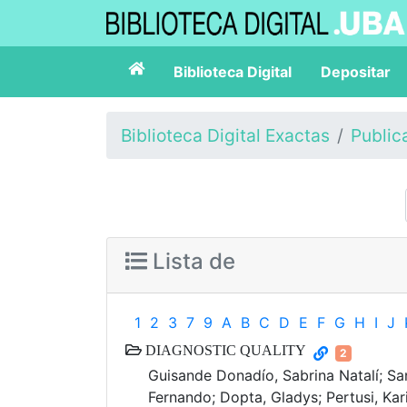
Biblioteca Digital
Depositar
Biblioteca Digital Exactas
Public
Lista de
1
2
3
7
9
A
B
C
D
E
F
G
H
I
J
DIAGNOSTIC QUALITY
2
Guisande Donadío, Sabrina Natalí; Sa
Fernando; Dopta, Gladys; Pertusi, Kari