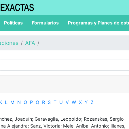
Políticas
Formularios
Programas y Planes de est
aciones
AFA
K
L
M
N
O
P
Q
R
S
T
U
V
W
X
Y
Z
nchez, Joaquín; Garavaglia, Leopoldo; Rozanskas, Sergio
na Alejandra; Sanz, Victoria; Mele, Aníbal Antonio; Illanes,