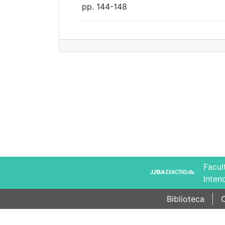
pp. 144-148
Facul
Inten
Biblioteca
C