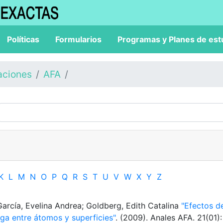
Políticas
Formularios
Programas y Planes de est
aciones
AFA
K
L
M
N
O
P
Q
R
S
T
U
V
W
X
Y
Z
García, Evelina Andrea; Goldberg, Edith Catalina
"Efectos d
rga entre átomos y superficies"
. (2009). Anales AFA. 21(01):