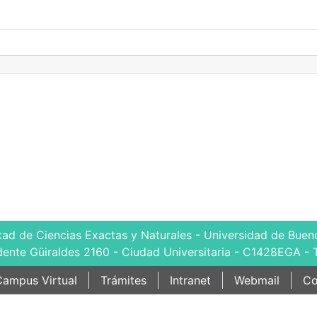
tad de Ciencias Exactas y Naturales - Universidad de Bueno
dente Güiraldes 2160 - Ciudad Universitaria - C1428EGA - 
ampus Virtual
Trámites
Intranet
Webmail
Co