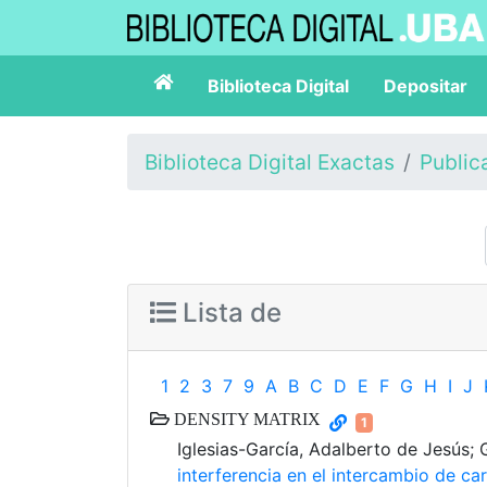
Biblioteca Digital
Depositar
Biblioteca Digital Exactas
Public
Lista de
1
2
3
7
9
A
B
C
D
E
F
G
H
I
J
DENSITY MATRIX
1
Iglesias-García, Adalberto de Jesús; 
interferencia en el intercambio de ca