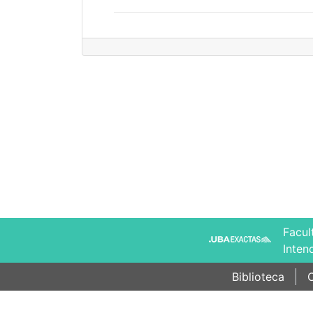
Facul
Inten
Biblioteca
C