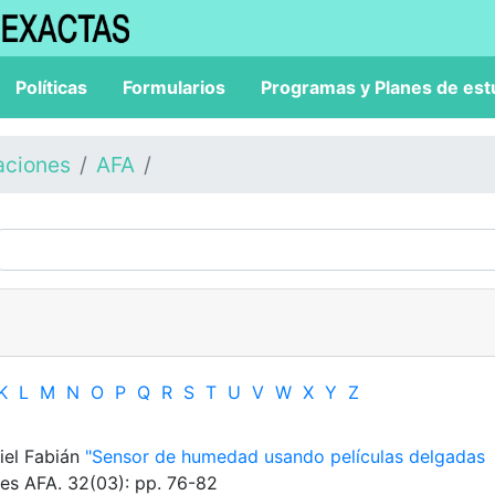
Políticas
Formularios
Programas y Planes de est
aciones
AFA
K
L
M
N
O
P
Q
R
S
T
U
V
W
X
Y
Z
niel Fabián
"Sensor de humedad usando películas delgadas
les AFA. 32(03): pp. 76-82