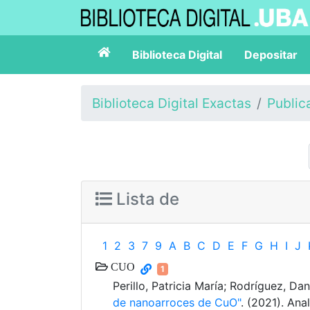
Biblioteca Digital
Depositar
Biblioteca Digital Exactas
Public
Lista de
1
2
3
7
9
A
B
C
D
E
F
G
H
I
J
CUO
1
Perillo, Patricia María; Rodríguez, Da
de nanoarroces de CuO"
. (2021). Ana