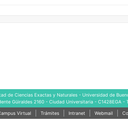
tad de Ciencias Exactas y Naturales - Universidad de Bueno
dente Güiraldes 2160 - Ciudad Universitaria - C1428EGA - 
ampus Virtual
Trámites
Intranet
Webmail
Co