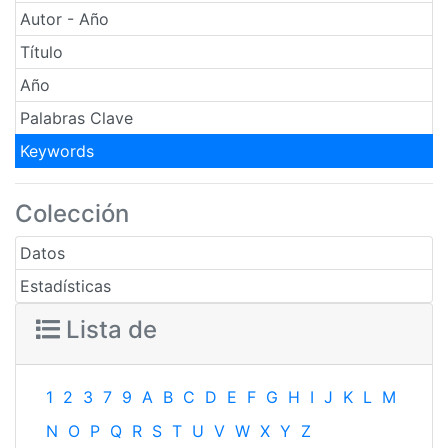
Autor - Año
Título
Año
Palabras Clave
Keywords
Colección
Datos
Estadísticas
Lista de
1
2
3
7
9
A
B
C
D
E
F
G
H
I
J
K
L
M
N
O
P
Q
R
S
T
U
V
W
X
Y
Z