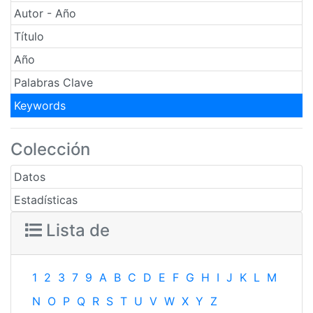
Autor - Año
Título
Año
Palabras Clave
Keywords
Colección
Datos
Estadísticas
Lista de
1
2
3
7
9
A
B
C
D
E
F
G
H
I
J
K
L
M
N
O
P
Q
R
S
T
U
V
W
X
Y
Z