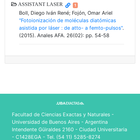
ASSISTANT LASER
1
Boll, Diego Iván René; Fojón, Omar Ariel
"Fotoionización de moléculas diatómicas
asistida por láser : de atto- a femto-pulsos"
.
(2015). Anales AFA. 26(02): pp. 54-58
Facultad de Ciencias Exactas y Naturales -
Universidad de Buenos Aires - Argentina
Intendente Güiraldes 2160 - Ciudad Universitaria
- C1428EGA - Tel. (54 11) 5285-8274