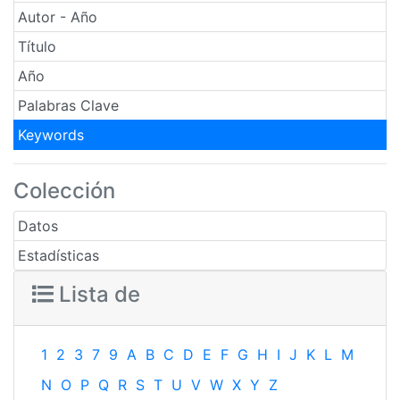
Autor - Año
Título
Año
Palabras Clave
Keywords
Colección
Datos
Estadísticas
Lista de
1
2
3
7
9
A
B
C
D
E
F
G
H
I
J
K
L
M
N
O
P
Q
R
S
T
U
V
W
X
Y
Z