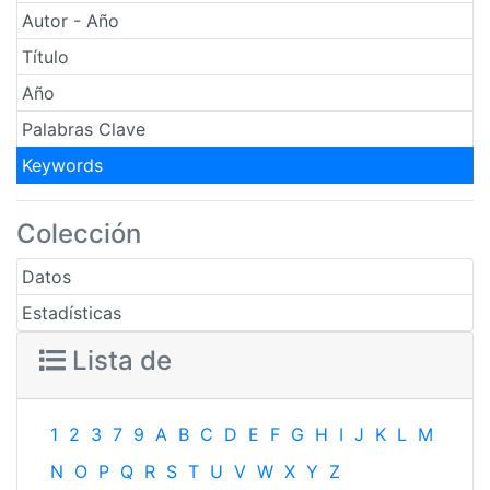
Autor - Año
Título
Año
Palabras Clave
Keywords
Colección
Datos
Estadísticas
Lista de
1
2
3
7
9
A
B
C
D
E
F
G
H
I
J
K
L
M
N
O
P
Q
R
S
T
U
V
W
X
Y
Z