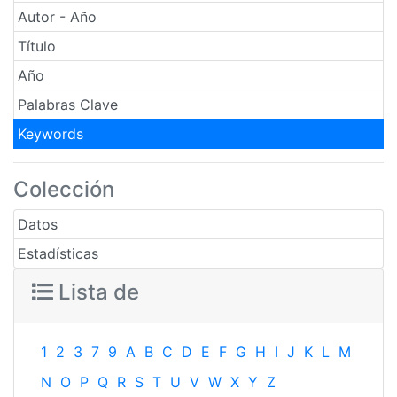
Autor - Año
Título
Año
Palabras Clave
Keywords
Colección
Datos
Estadísticas
Lista de
1
2
3
7
9
A
B
C
D
E
F
G
H
I
J
K
L
M
N
O
P
Q
R
S
T
U
V
W
X
Y
Z