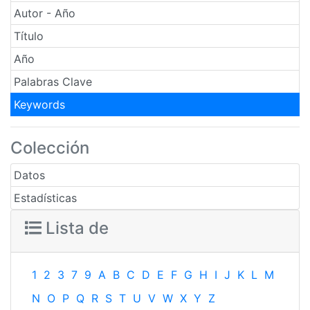
Autor - Año
Título
Año
Palabras Clave
Keywords
Colección
Datos
Estadísticas
Lista de
1
2
3
7
9
A
B
C
D
E
F
G
H
I
J
K
L
M
N
O
P
Q
R
S
T
U
V
W
X
Y
Z