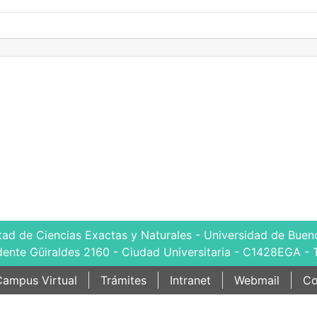
tad de Ciencias Exactas y Naturales - Universidad de Bueno
dente Güiraldes 2160 - Ciudad Universitaria - C1428EGA - 
ampus Virtual
Trámites
Intranet
Webmail
Co