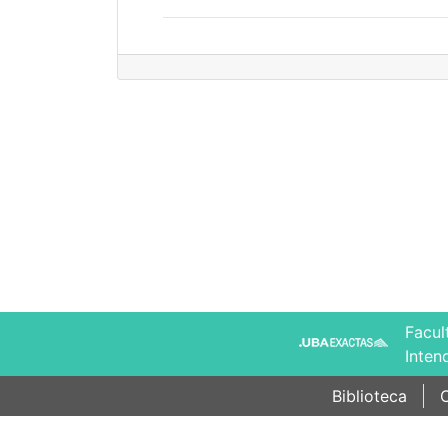
Facul
Inten
Biblioteca
C