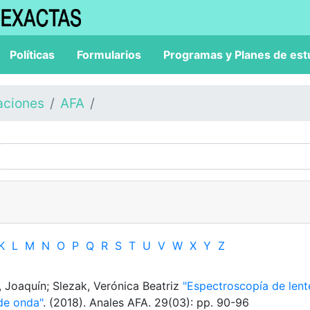
Políticas
Formularios
Programas y Planes de est
aciones
AFA
K
L
M
N
O
P
Q
R
S
T
U
V
W
X
Y
Z
, Joaquín; Slezak, Verónica Beatriz
"Espectroscopía de lent
de onda"
. (2018). Anales AFA. 29(03): pp. 90-96