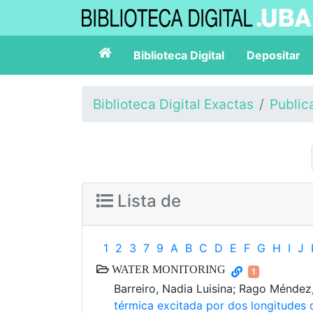
Biblioteca Digital
Depositar
Biblioteca Digital Exactas
Public
Lista de
1
2
3
7
9
A
B
C
D
E
F
G
H
I
J
WATER MONITORING
1
Barreiro, Nadia Luisina; Rago Méndez
térmica excitada por dos longitudes 