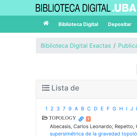
Biblioteca Digital
Depositar
Biblioteca Digital Exactas
Public
Lista de
1
2
3
7
9
A
B
C
D
E
F
G
H
I
J
TOPOLOGY
1
Abecasis, Carlos Leonardo; Repetto, 
supersimétrica de la gravedad topol