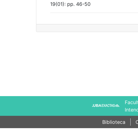
19(01): pp. 46-50
Facul
Inten
Biblioteca
C