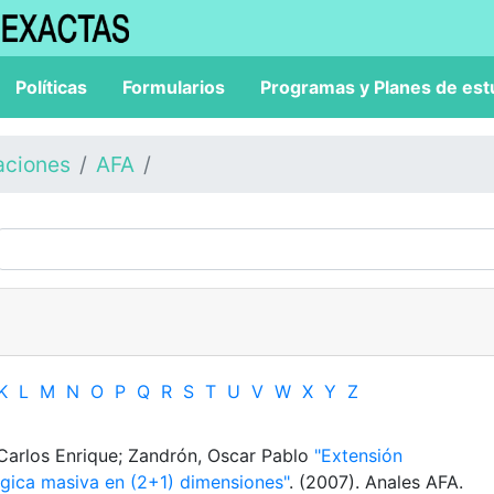
Políticas
Formularios
Programas y Planes de est
aciones
AFA
K
L
M
N
O
P
Q
R
S
T
U
V
W
X
Y
Z
Carlos Enrique; Zandrón, Oscar Pablo
"Extensión
ógica masiva en (2+1) dimensiones"
. (2007). Anales AFA.