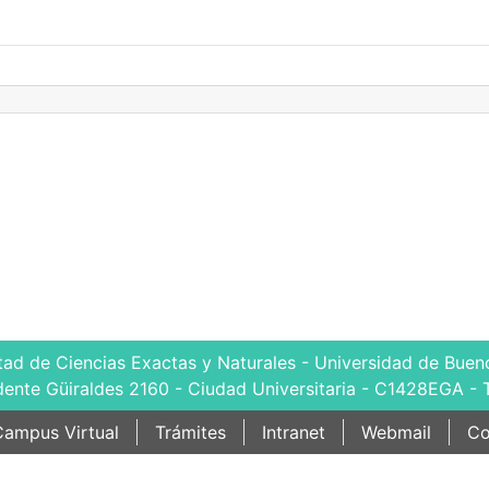
tad de Ciencias Exactas y Naturales - Universidad de Bueno
dente Güiraldes 2160 - Ciudad Universitaria - C1428EGA - 
ampus Virtual
Trámites
Intranet
Webmail
Co