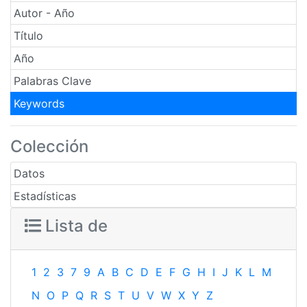
Autor - Año
Título
Año
Palabras Clave
Keywords
Colección
Datos
Estadísticas
Lista de
1
2
3
7
9
A
B
C
D
E
F
G
H
I
J
K
L
M
N
O
P
Q
R
S
T
U
V
W
X
Y
Z