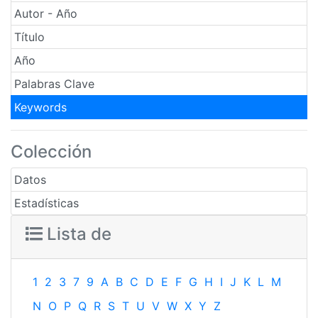
Autor - Año
Título
Año
Palabras Clave
Keywords
Colección
Datos
Estadísticas
Lista de
1
2
3
7
9
A
B
C
D
E
F
G
H
I
J
K
L
M
N
O
P
Q
R
S
T
U
V
W
X
Y
Z