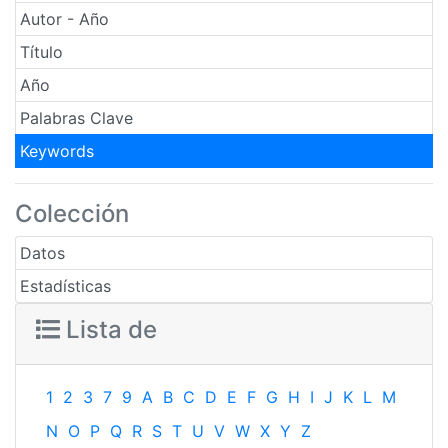
Autor - Año
Título
Año
Palabras Clave
Keywords
Colección
Datos
Estadísticas
Lista de
1
2
3
7
9
A
B
C
D
E
F
G
H
I
J
K
L
M
N
O
P
Q
R
S
T
U
V
W
X
Y
Z