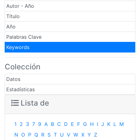
Autor - Año
Título
Año
Palabras Clave
Keywords
Colección
Datos
Estadísticas
Lista de
1
2
3
7
9
A
B
C
D
E
F
G
H
I
J
K
L
M
N
O
P
Q
R
S
T
U
V
W
X
Y
Z