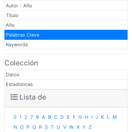
Autor - Año
Título
Año
Palabras Clave
Keywords
Colección
Datos
Estadísticas
Lista de
0
1
2
7
9
A
B
C
D
E
F
G
H
I
J
K
L
M
N
O
P
Q
R
S
T
U
V
W
X
Y
Z