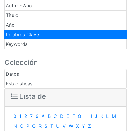
Autor - Año
Título
Año
Palabras Clave
Keywords
Colección
Datos
Estadísticas
Lista de
0
1
2
7
9
A
B
C
D
E
F
G
H
I
J
K
L
M
N
O
P
Q
R
S
T
U
V
W
X
Y
Z