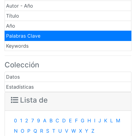
Autor - Año
Título
Año
Palabras Clave
Keywords
Colección
Datos
Estadísticas
Lista de
0
1
2
7
9
A
B
C
D
E
F
G
H
I
J
K
L
M
N
O
P
Q
R
S
T
U
V
W
X
Y
Z