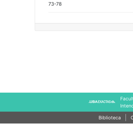
73-78
Facul
Inten
Biblioteca
C