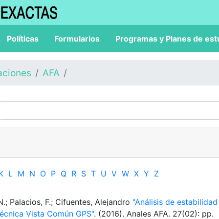
Políticas
Formularios
Programas y Planes de est
aciones
AFA
K
L
M
N
O
P
Q
R
S
T
U
V
W
X
Y
Z
.; Palacios, F.; Cifuentes, Alejandro
"Análisis de estabilidad
 técnica Vista Común GPS"
. (2016). Anales AFA. 27(02): pp.