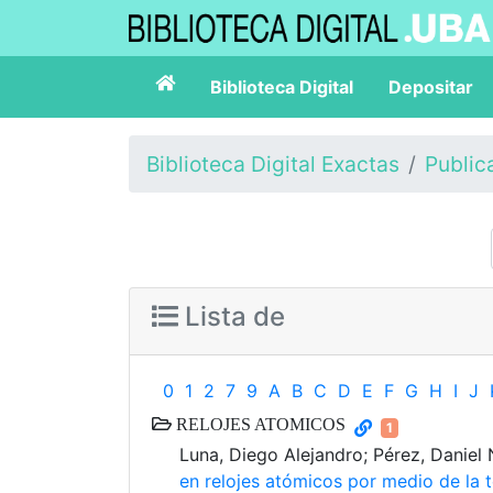
Biblioteca Digital
Depositar
Biblioteca Digital Exactas
Public
Lista de
0
1
2
7
9
A
B
C
D
E
F
G
H
I
J
RELOJES ATOMICOS
1
Luna, Diego Alejandro; Pérez, Daniel N
en relojes atómicos por medio de la