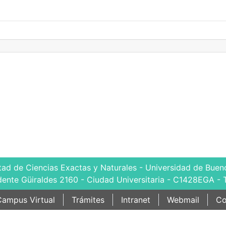
tad de Ciencias Exactas y Naturales - Universidad de Bueno
dente Güiraldes 2160 - Ciudad Universitaria - C1428EGA - 
ampus Virtual
Trámites
Intranet
Webmail
Co