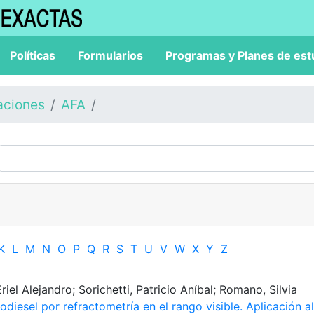
Políticas
Formularios
Programas y Planes de est
aciones
AFA
K
L
M
N
O
P
Q
R
S
T
U
V
W
X
Y
Z
el Alejandro; Sorichetti, Patricio Aníbal; Romano, Silvia
diesel por refractometría en el rango visible. Aplicación al