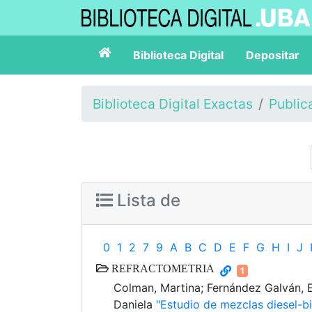
Biblioteca Digital
Depositar
Biblioteca Digital Exactas
Public
Lista de
0
1
2
7
9
A
B
C
D
E
F
G
H
I
J
REFRACTOMETRIA
1
Colman, Martina; Fernández Galván, Eri
Daniela
"Estudio de mezclas diesel-bio