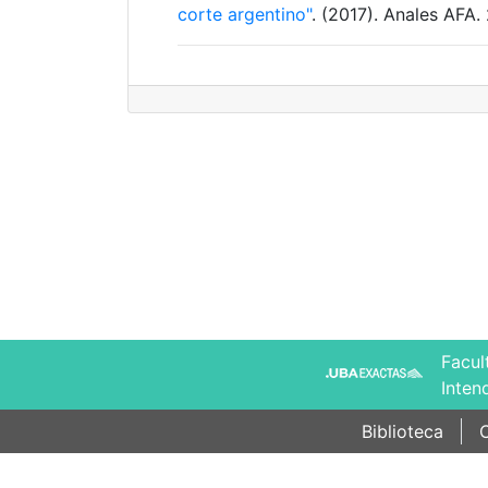
corte argentino"
. (2017). Anales AFA. 
Facul
Inten
Biblioteca
C