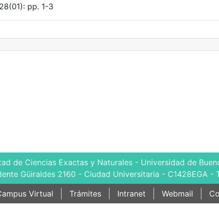
28(01): pp. 1-3
tad de Ciencias Exactas y Naturales - Universidad de Bueno
dente Güiraldes 2160 - Ciudad Universitaria - C1428EGA - 
ampus Virtual
Trámites
Intranet
Webmail
Co