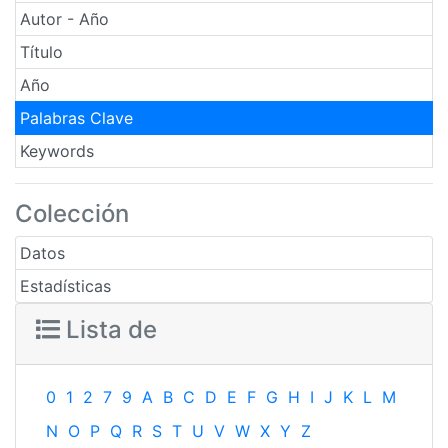
Autor - Año
Título
Año
Palabras Clave
Keywords
Colección
Datos
Estadísticas
Lista de
0
1
2
7
9
A
B
C
D
E
F
G
H
I
J
K
L
M
N
O
P
Q
R
S
T
U
V
W
X
Y
Z