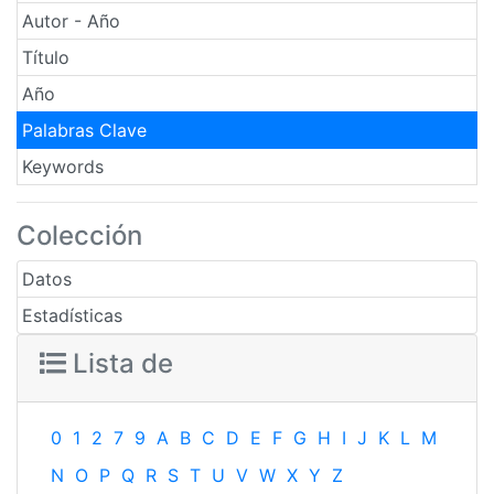
Autor - Año
Título
Año
Palabras Clave
Keywords
Colección
Datos
Estadísticas
Lista de
0
1
2
7
9
A
B
C
D
E
F
G
H
I
J
K
L
M
N
O
P
Q
R
S
T
U
V
W
X
Y
Z