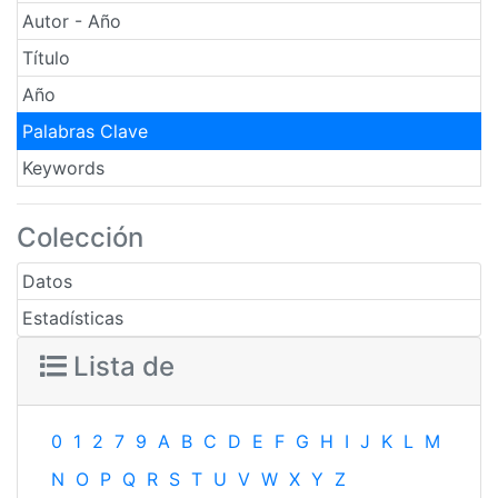
Autor - Año
Título
Año
Palabras Clave
Keywords
Colección
Datos
Estadísticas
Lista de
0
1
2
7
9
A
B
C
D
E
F
G
H
I
J
K
L
M
N
O
P
Q
R
S
T
U
V
W
X
Y
Z