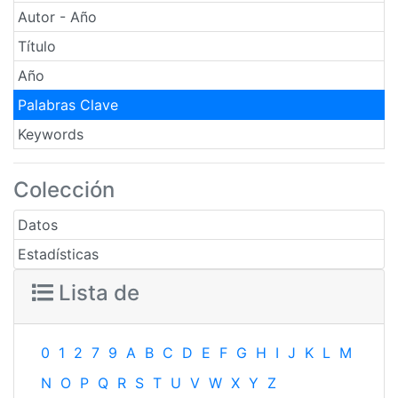
Autor - Año
Título
Año
Palabras Clave
Keywords
Colección
Datos
Estadísticas
Lista de
0
1
2
7
9
A
B
C
D
E
F
G
H
I
J
K
L
M
N
O
P
Q
R
S
T
U
V
W
X
Y
Z