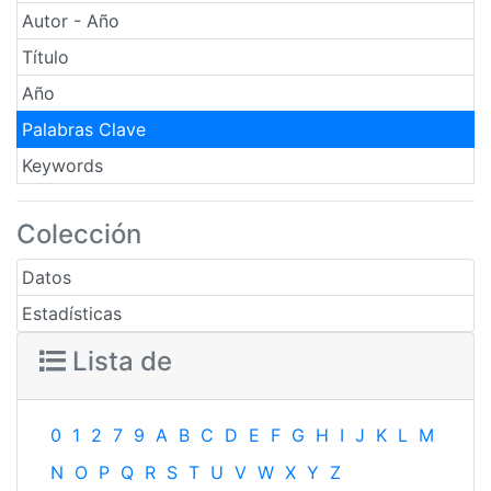
Autor - Año
Título
Año
Palabras Clave
Keywords
Colección
Datos
Estadísticas
Lista de
0
1
2
7
9
A
B
C
D
E
F
G
H
I
J
K
L
M
N
O
P
Q
R
S
T
U
V
W
X
Y
Z