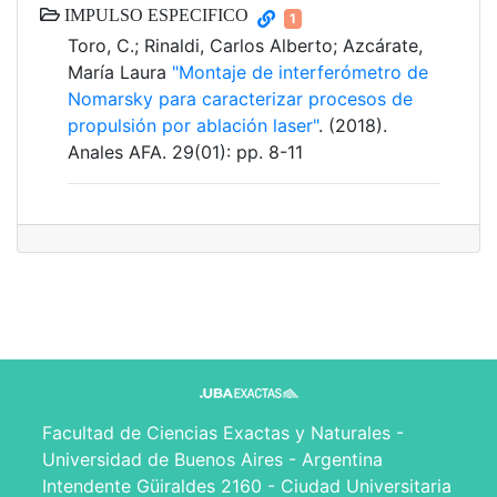
IMPULSO ESPECIFICO
1
Toro, C.; Rinaldi, Carlos Alberto; Azcárate,
María Laura
"Montaje de interferómetro de
Nomarsky para caracterizar procesos de
propulsión por ablación laser"
. (2018).
Anales AFA. 29(01): pp. 8-11
Facultad de Ciencias Exactas y Naturales -
Universidad de Buenos Aires - Argentina
Intendente Güiraldes 2160 - Ciudad Universitaria