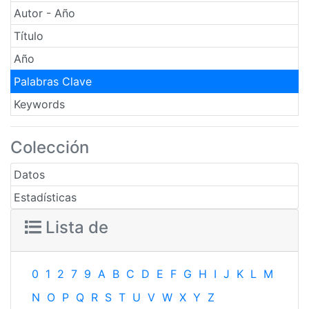
Autor - Año
Título
Año
Palabras Clave
Keywords
Colección
Datos
Estadísticas
Lista de
0
1
2
7
9
A
B
C
D
E
F
G
H
I
J
K
L
M
N
O
P
Q
R
S
T
U
V
W
X
Y
Z