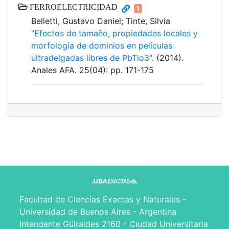
FERROELECTRICIDAD
1
Belletti, Gustavo Daniel; Tinte, Silvia
"Efectos de tamaño, propiedades locales y
morfología de dominios en películas
ultradelgadas libres de PbTio3"
. (2014).
Anales AFA. 25(04): pp. 171-175
Facultad de Ciencias Exactas y Naturales -
Universidad de Buenos Aires - Argentina
Intendente Güiraldes 2160 - Ciudad Universitaria