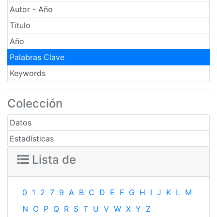
Autor - Año
Título
Año
Palabras Clave
Keywords
Colección
Datos
Estadísticas
Lista de
0
1
2
7
9
A
B
C
D
E
F
G
H
I
J
K
L
M
N
O
P
Q
R
S
T
U
V
W
X
Y
Z