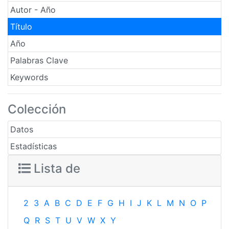
Autor - Año
Título
Año
Palabras Clave
Keywords
Colección
Datos
Estadísticas
Lista de
2
3
A
B
C
D
E
F
G
H
I
J
K
L
M
N
O
P
Q
R
S
T
U
V
W
X
Y