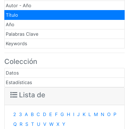
Autor - Año
Título
Año
Palabras Clave
Keywords
Colección
Datos
Estadísticas
Lista de
2
3
A
B
C
D
E
F
G
H
I
J
K
L
M
N
O
P
Q
R
S
T
U
V
W
X
Y