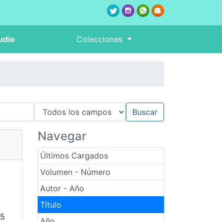
udio
Colecciones
Navegar
Últimos Cargados
Volumen - Número
Autor - Año
Título
25
Año