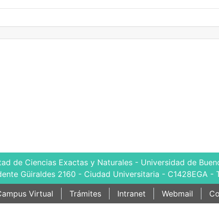
tad de Ciencias Exactas y Naturales - Universidad de Bueno
dente Güiraldes 2160 - Ciudad Universitaria - C1428EGA - 
ampus Virtual
Trámites
Intranet
Webmail
Co