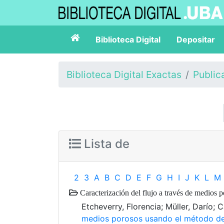
Biblioteca Digital
Depositar
Biblioteca Digital Exactas
Public
Lista de
2
3
A
B
C
D
E
F
G
H
I
J
K
L
M
Caracterización del flujo a través de medios
Etcheverry, Florencia; Müller, Darío;
medios porosos usando el método de