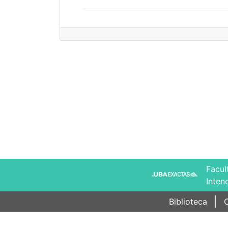
Facul
Inten
Biblioteca
C