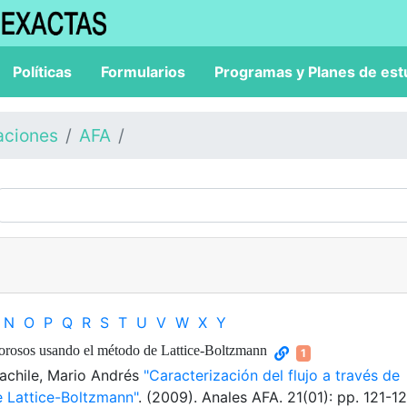
Políticas
Formularios
Programas y Planes de est
aciones
AFA
N
O
P
Q
R
S
T
U
V
W
X
Y
 porosos usando el método de Lattice-Boltzmann
1
 Cachile, Mario Andrés
"Caracterización del flujo a través de
 Lattice-Boltzmann"
. (2009). Anales AFA. 21(01): pp. 121-1