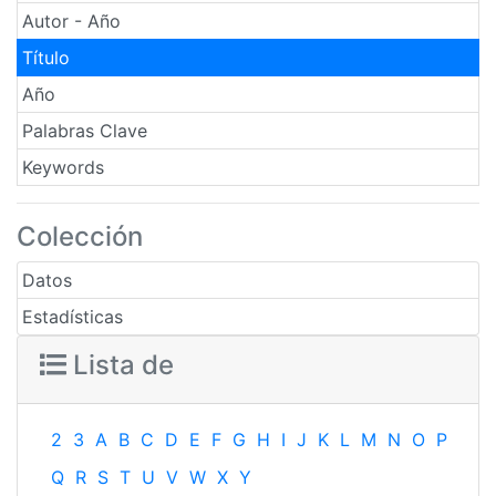
Autor - Año
Título
Año
Palabras Clave
Keywords
Colección
Datos
Estadísticas
Lista de
2
3
A
B
C
D
E
F
G
H
I
J
K
L
M
N
O
P
Q
R
S
T
U
V
W
X
Y