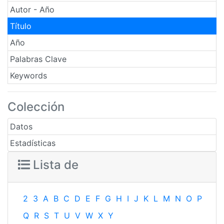
Autor - Año
Título
Año
Palabras Clave
Keywords
Colección
Datos
Estadísticas
Lista de
2
3
A
B
C
D
E
F
G
H
I
J
K
L
M
N
O
P
Q
R
S
T
U
V
W
X
Y