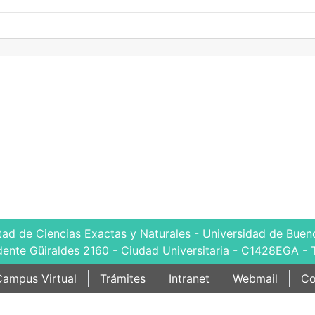
tad de Ciencias Exactas y Naturales - Universidad de Bueno
dente Güiraldes 2160 - Ciudad Universitaria - C1428EGA - 
ampus Virtual
Trámites
Intranet
Webmail
Co