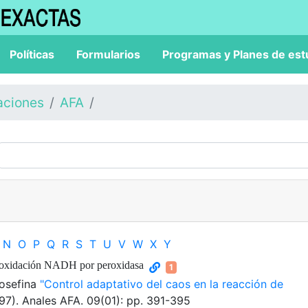
Políticas
Formularios
Programas y Planes de est
aciones
AFA
N
O
P
Q
R
S
T
U
V
W
X
Y
de oxidación NADH por peroxidasa
1
 Josefina
"Control adaptativo del caos en la reacción de
997). Anales AFA. 09(01): pp. 391-395