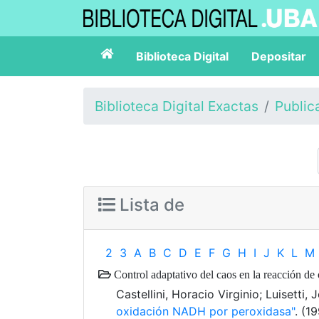
Biblioteca Digital
Depositar
Biblioteca Digital Exactas
Public
Lista de
2
3
A
B
C
D
E
F
G
H
I
J
K
L
M
Control adaptativo del caos en la reacción 
Castellini, Horacio Virginio; Luisetti,
oxidación NADH por peroxidasa"
. (1