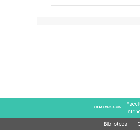
Facul
Inten
Biblioteca
C