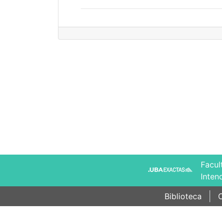
Facul
Inten
Biblioteca
C