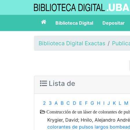
Biblioteca Digital
Depositar
Biblioteca Digital Exactas
Public
Lista de
2
3
A
B
C
D
E
F
G
H
I
J
K
L
M
Construcción de un láser de colorantes de pu
Krygier, David; Hnilo, Alejandro Andr
colorantes de pulsos largos bombead