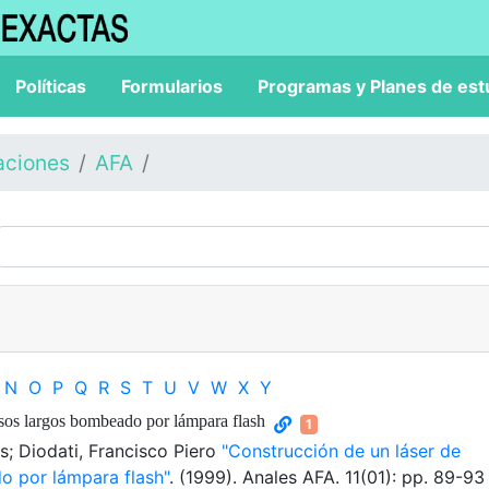
Políticas
Formularios
Programas y Planes de est
aciones
AFA
N
O
P
Q
R
S
T
U
V
W
X
Y
lsos largos bombeado por lámpara flash
1
és; Diodati, Francisco Piero
"Construcción de un láser de
o por lámpara flash"
. (1999). Anales AFA. 11(01): pp. 89-93