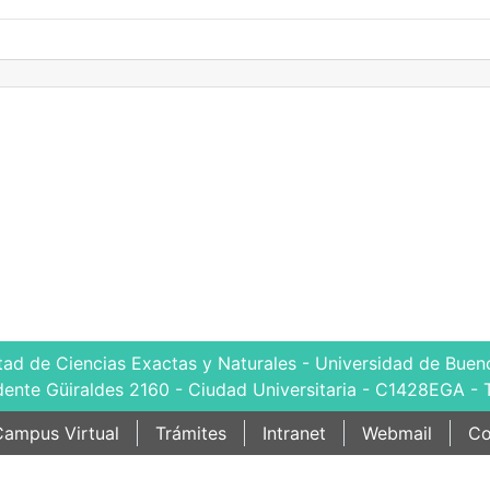
tad de Ciencias Exactas y Naturales - Universidad de Bueno
dente Güiraldes 2160 - Ciudad Universitaria - C1428EGA - 
ampus Virtual
Trámites
Intranet
Webmail
Co