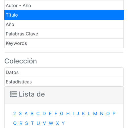
Autor - Año
Título
Año
Palabras Clave
Keywords
Colección
Datos
Estadísticas
Lista de
2
3
A
B
C
D
E
F
G
H
I
J
K
L
M
N
O
P
Q
R
S
T
U
V
W
X
Y