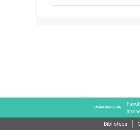
Facul
Inten
Biblioteca
C