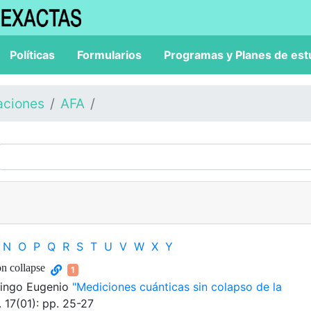
Políticas
Formularios
Programas y Planes de est
aciones
AFA
N
O
P
Q
R
S
T
U
V
W
X
Y
n collapse
1
mingo Eugenio
"Mediciones cuánticas sin colapso de la
. 17(01): pp. 25-27