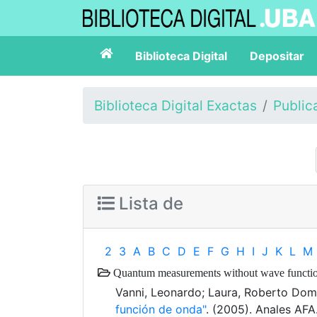
Biblioteca Digital
Depositar
Biblioteca Digital Exactas
Public
Lista de
2
3
A
B
C
D
E
F
G
H
I
J
K
L
M
Quantum measurements without wave functio
Vanni, Leonardo; Laura, Roberto Do
función de onda"
. (2005). Anales AFA