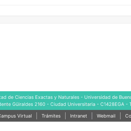
tad de Ciencias Exactas y Naturales - Universidad de Bueno
dente Güiraldes 2160 - Ciudad Universitaria - C1428EGA - 
ampus Virtual
Trámites
Intranet
Webmail
Co