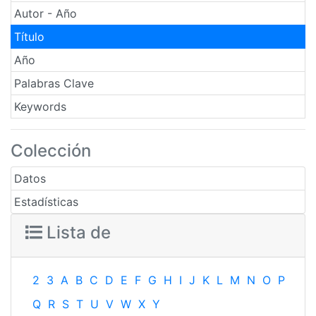
Autor - Año
Título
Año
Palabras Clave
Keywords
Colección
Datos
Estadísticas
Lista de
2
3
A
B
C
D
E
F
G
H
I
J
K
L
M
N
O
P
Q
R
S
T
U
V
W
X
Y