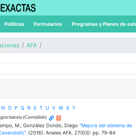
Políticas
Formularios
Programas y Planes de est
aciones
AFA
N
O
P
Q
R
S
T
U
V
W
X
Y
gravitatoria (Cavendish)
1
 Tempo, M.; González Dondo, Diego
"Mejora del sistema de
Cavendish)"
. (2016). Anales AFA. 27(03): pp. 79-84