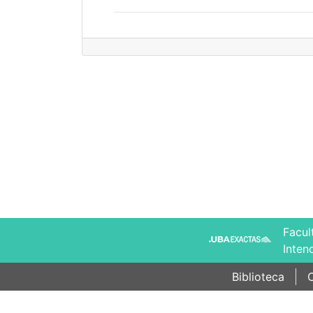
Facul
Inten
Biblioteca
C