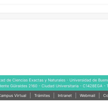
tad de Ciencias Exactas y Naturales - Universidad de Bueno
dente Güiraldes 2160 - Ciudad Universitaria - C1428EGA - 
ampus Virtual
Trámites
Intranet
Webmail
Co