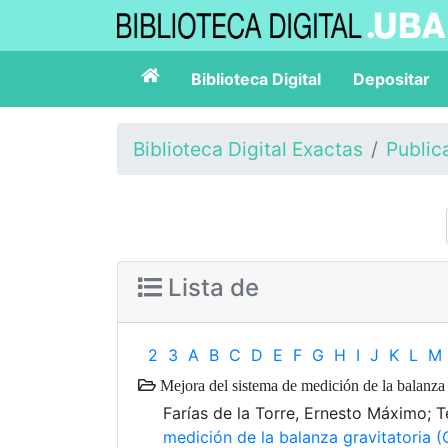
Biblioteca Digital
Depositar
Biblioteca Digital Exactas
Public
Lista de
2
3
A
B
C
D
E
F
G
H
I
J
K
L
M
Mejora del sistema de medición de la balanza 
Farías de la Torre, Ernesto Máximo;
medición de la balanza gravitatoria (