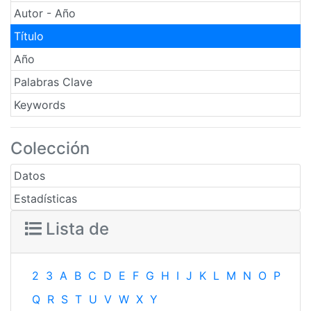
Autor - Año
Título
Año
Palabras Clave
Keywords
Colección
Datos
Estadísticas
Lista de
2
3
A
B
C
D
E
F
G
H
I
J
K
L
M
N
O
P
Q
R
S
T
U
V
W
X
Y