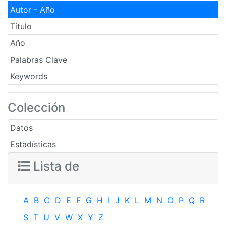
Autor - Año
Título
Año
Palabras Clave
Keywords
Colección
Datos
Estadísticas
Lista de
A
B
C
D
E
F
G
H
I
J
K
L
M
N
O
P
Q
R
S
T
U
V
W
X
Y
Z