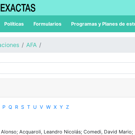
Políticas
Formularios
Programas y Planes de est
aciones
AFA
P
Q
R
S
T
U
V
W
X
Y
Z
 Alonso; Acquaroli, Leandro Nicolás; Comedi, David Mario;