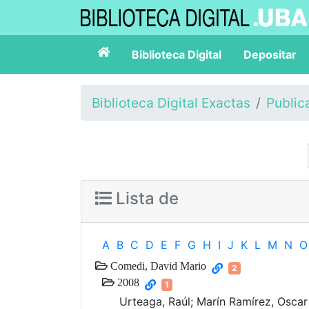
Biblioteca Digital
Depositar
Biblioteca Digital Exactas
Public
Lista de
A
B
C
D
E
F
G
H
I
J
K
L
M
N
O
Comedi, David Mario
2
2008
1
Urteaga, Raúl; Marín Ramírez, Oscar