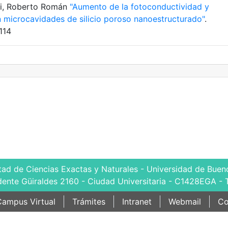
ki, Roberto Román
"Aumento de la fotoconductividad y
en microcavidades de silicio poroso nanoestructurado"
.
114
tad de Ciencias Exactas y Naturales - Universidad de Bueno
dente Güiraldes 2160 - Ciudad Universitaria - C1428EGA - 
ampus Virtual
Trámites
Intranet
Webmail
Co