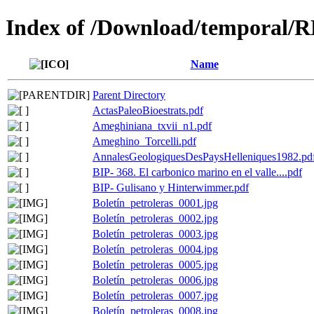
Index of /Download/temporal
Name
Parent Directory
ActasPaleoBioestrats.pdf
Ameghiniana_txvii_n1.pdf
Ameghino_Torcelli.pdf
AnnalesGeologiquesDesPaysHelleniques1982.pd
BIP- 368. El carbonico marino en el valle....pdf
BIP- Gulisano y Hinterwimmer.pdf
Boletín_petroleras_0001.jpg
Boletín_petroleras_0002.jpg
Boletín_petroleras_0003.jpg
Boletín_petroleras_0004.jpg
Boletín_petroleras_0005.jpg
Boletín_petroleras_0006.jpg
Boletín_petroleras_0007.jpg
Boletín_petroleras_0008.jpg