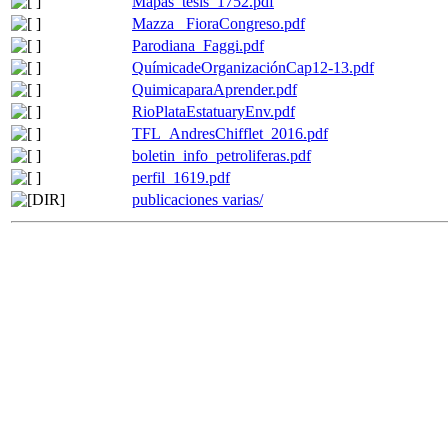
Mapas_tesis_1752.pdf
Mazza_ FioraCongreso.pdf
Parodiana_Faggi.pdf
QuímicadeOrganizaciónCap12-13.pdf
QuimicaparaAprender.pdf
RioPlataEstatuaryEnv.pdf
TFL_AndresChifflet_2016.pdf
boletin_info_petroliferas.pdf
perfil_1619.pdf
publicaciones varias/