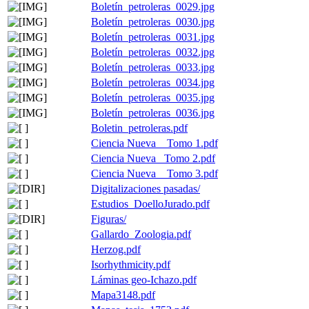
Boletín_petroleras_0029.jpg
Boletín_petroleras_0030.jpg
Boletín_petroleras_0031.jpg
Boletín_petroleras_0032.jpg
Boletín_petroleras_0033.jpg
Boletín_petroleras_0034.jpg
Boletín_petroleras_0035.jpg
Boletín_petroleras_0036.jpg
Boletin_petroleras.pdf
Ciencia Nueva _ Tomo 1.pdf
Ciencia Nueva_ Tomo 2.pdf
Ciencia Nueva _ Tomo 3.pdf
Digitalizaciones pasadas/
Estudios_DoelloJurado.pdf
Figuras/
Gallardo_Zoologia.pdf
Herzog.pdf
Isorhythmicity.pdf
Láminas geo-Ichazo.pdf
Mapa3148.pdf