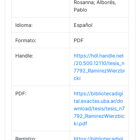
Rosanna; Alborés,
Pablo
Idioma:
Español
Formato:
PDF
Handle:
https://hdl.handle.net
/20.500.12110/tesis_n
7792_RamirezWierzbi
cki
PDF:
https://bibliotecadigi
tal.exactas.uba.ar/do
wnload/tesis/tesis_n7
792_RamirezWierzbic
ki.pdf
Registro:
https://bibliotecadigi