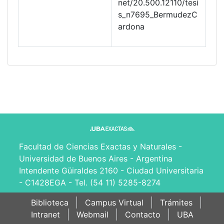
net/20.500.12110/tesi
s_n7695_BermudezC
ardona
Facultad de Ciencias Exactas y Naturales -
Universidad de Buenos Aires - Argentina
Intendente Güiraldes 2160 - Ciudad Universitaria
- C1428EGA - Tel. (54 11) 5285-8274
Biblioteca
Campus Virtual
Trámites
Intranet
Webmail
Contacto
UBA