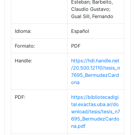
Esteban; Barbeito,
Claudio Gustavo;
Gual Sill, Fernando
Idioma:
Español
Formato:
PDF
Handle:
https://hdl.handle.net
/20.500.12110/tesis_n
7695_BermudezCard
ona
PDF:
https://bibliotecadigi
tal.exactas.uba.ar/do
wnload/tesis/tesis_n7
695_BermudezCardo
na.pdf