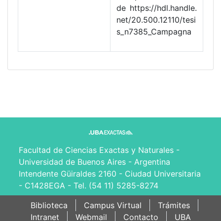
de https://hdl.handle.
net/20.500.12110/tesi
s_n7385_Campagna
Facultad de Ciencias Exactas y Naturales -
Universidad de Buenos Aires - Argentina
Intendente Güiraldes 2160 - Ciudad Universitaria
- C1428EGA - Tel. (54 11) 5285-8274
Biblioteca
Campus Virtual
Trámites
Intranet
Webmail
Contacto
UBA