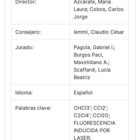
Director:
Azcárate, María
Laura; Cobos, Carlos
Jorge
Consejero:
Iemmi, Claudio César
Jurado:
Pagola, Gabriel I.;
Burgos Paci,
Maximiliano A.;
Scaffardi, Lucía
Beatriz
Idioma:
Español
Palabras clave:
CHCI3'; CCI2';
C2CI4'; CCI2O;
FLUORESCENCIA
INDUCIDA POR
LASER;